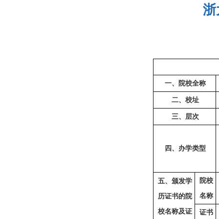
浙
一、院校全称
二
、校址
三
、层次
四
、办学类型
院校
五
、颁发学
名称
历证书的院
校名称及证
证书