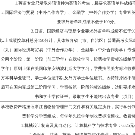
1.
英语专业只录取外语语种为英语的考生，且要求英语单科成绩
2.
国际经济与贸易（中外合作办学）、金融学（中外合作办学）专业宜
要求外语单科成绩不低于
1
0
0分。
3.
日语、国际经济与贸易专业要求外语单科成绩不低于
9
以上成绩按单科总分
150分计，具体按各省（市、自治区）普通高考实际
（九）国际经济与贸易（中外合作办学）、金融学（中外合作办学）专
分两个阶段，第一阶段（前三学年）在我校学习，
按我校学费标准缴纳
学年）原则上须在美国印第安纳波利斯大学学习，学费按照美方标准收
方本科毕业证书、学士学位证书以及外方学士学位证书。因特殊原因不
后可在国内完成第二阶段学习，学费按第一阶段的标准缴纳，达到要求
书和学士学位证书。录取学生不能转出该专业（项目
学校收费严格按照浙江省物价管理部门文件和有关规定执行，
实行学分
费和学分学费组成，每学年先按学年制收费标准预收。
收费
1.机械设计制造及其自动化、计算机科学与技术专业
：
6325
2.金融学、法学、英语、网络与新媒体专业
：
5520元/生