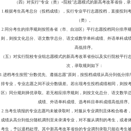
（四）
对实行
“专业（类）+院校”志愿模式的新高考改革省份，
1.根据考生高考总分（投档成绩），实行专业平行志愿投档，直接投到
（类）。
2.同分考生的排序规则按照各省（市、自治区）平行志愿投档同分排序
则，则按文化总分、语文数学总分、语文或数学单科成绩、外语单科成
高低排序。
（五）
对实行院校专业组志愿模式的新高考改革省份以及实行院校平行
次，录取规则如下：
1.进档考生按照“分数优先、遵循志愿”原则，按投档成绩从高分到低分
排专业，专业志愿之间不设分数级差。若出现考生投档成绩相同，则按
区）同分规则择优录取。若无相应排序规则，则按文化总分、语文数学
成绩、外语单科成绩、选考科目单科成绩高低排序
2.当考生填报的专业志愿均未被录取时，对服从专业调剂且体检合格者
成绩从高分到低分随机调剂至未录满专业，对不服从调剂的考生，或者
考生，予以退档处理。其中新高考改革省份的专业调剂录取只能在考生