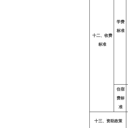
学费
标准
十
二
、收费
标准
住宿
费标
准
十
三
、资助政策