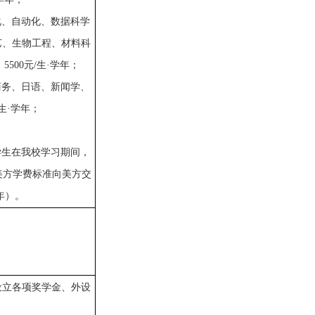
化、自动化、数据科学
艺、生物工程
、
材料科
：
5500元/生·学年；
商务、日语、新闻学、
/生·学年；
学生在我校学习期间，
美方学费标准向美方交
年
）
。
设立各项奖学金、外设