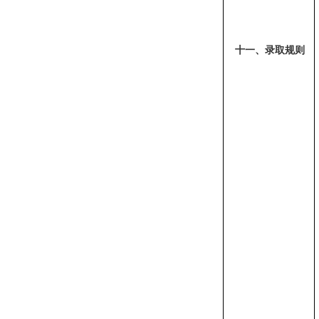
十
一
、录取规则