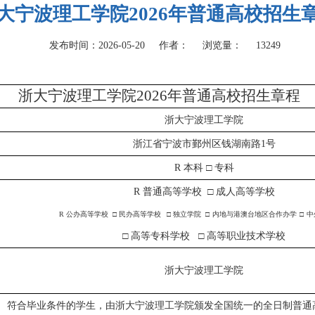
大宁波理工学院2026年普通高校招生
发布时间：
2026-05-20
作者：
浏览量：
13249
浙大宁波理工学院
202
6
年
普通高校招生章程
浙大宁波理工学院
浙江省宁波市鄞州区钱湖南路
1号
R
本科
□
专科
R
普通高等学校
□
成人高等学校
R
公办高等学校
□
民办高等学校
□
独立学院
□
内地与港澳台地区合作办学
□
中
□ 高等专科学校
□ 高等职业技术学校
浙大宁波理工学院
符合毕业条件的学生，由浙大宁波理工学院颁发全国统一的全日制普通