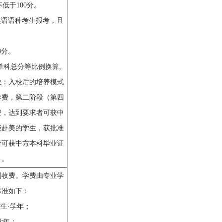
不低于
10
0分。
英语语种考生报考，且
0分。
单科总分等比例换算。
业：入校后的培养模式
学费，第二阶段（第四
费
，达到要求者可获中
能赴美的学生，获批准
者可获中方本科毕业证
）。
制收费
。
学费由专业学
标准如下：
元/生·学年；
·学年；