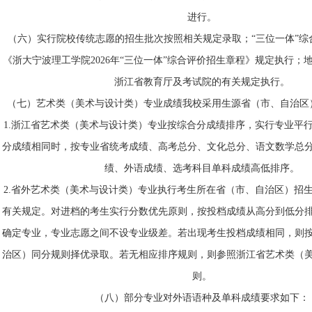
进行。
（六）
实行院校传统志愿的招生批次按照相关规定录取；
“三位一体”
《浙大宁波理工学院202
6
年
“三位一体”综合评价招生章程》规定执行；
浙江省教育厅及考试院的有关规定执行。
（七）艺术类（美术与设计类）专业成绩我校采用生源省（市、自治区
1.浙江省艺术类（美术与设计类）专业按综合分成绩排序，实行专业平
分成绩相同时，按专业省统考成绩、高考总分、文化总分、语文数学总
绩、外语成绩、选考科目单科成绩高低排序。
2.
省外艺术类（美术与设计类）专业执行考生所在省（市、自治区）招
有关规定。对进档的考生实行分数优先原则，按投档成绩从高分到低分
确定专业，专业志愿之间不设专业级差。若出现考生投档成绩相同，则
治区）同分规则择优录取。若无相应排序规则，则参照
浙江省艺术类（
则。
（
八
）部分专业对外语语种及单科成绩要求如下：