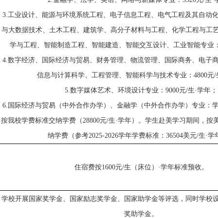
3.工业设计、能源与环境系统工程、电子信息工程、电气工程及其自动
与大数据技术、土木工程、建筑学、高分子材料与工程、化学工程与工
学与工程
、
智能制造工程、智能建造、智能交互设计、工业智能
专业
4.
数字经济
、国际经济与贸易、财务管理、物流管理、国际商务、电子
信息与计算科学、
工程管理
、智能科学与技术
专业
：
4800元
5.数字媒体艺术、环境设计专业
：
9000元/生·学年；
6.国际经济与贸易（中
外
合作办学）、金融学（中
外
合作办学）专业
：
按我校学费标准交纳学费（
28800元
/生·学年
）。学生赴美学习期间，按
纳学费（
参考
2025-2026学年学费标准：36504美元/生·学
住宿费按
1600元/生
（
床位
）
·学年标准预收。
学校开展国家奖学金、国家励志奖学金、国家助学金等评选，同时学校
奖助学金。