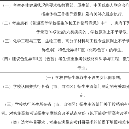
（一）
考生身体健康状况的要求按教育部、卫生部、中国残疾人联合会
招生体检工作指导意见》及有关补充规定执行。
（二）
考生患有《普通高等学校招生体检工作指导意见》
中
“一、患有下
予录取”中列出的六类疾病的，学校
原则上
不予录取
（三）
化学工程与工艺、生物工程、高分子材料与工程专业
原则上
不
予
称色弱）和色觉异常
II度（俗称色盲）的考生
。
（
四
）建议色觉异常
Ⅱ度（色盲）考生慎重报考我校材料科学与工程、数
专业。
（一）
学校在招生录取中不设男女比例限制。
（二）学校认同并执行各省（市、自治区）招生主管部门制定的有关加
定。
（三）
学校执行考生所在省（市、自治区）招生主管部门关于投档的有
例。对实施高校考试招生制度综合改革试点省份（以下简称
“新高考改革
（类）选考科目要求，考生在满足选考科目要求的前提下填报相关