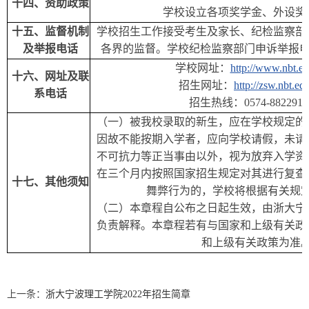
十
四
、资助政策
学校设立各项奖学金、外设奖
十
五
、监督机制
学校招生工作接受考生及家长、纪检监察部
及举报电话
各界的监督。学校纪检监察部门申诉举报电话：05
学
校网址：
http://www.nbt.ed
十
六
、网址及联
招生网址：
http://zsw.nbt.ed
系电话
招生热线：
0574-8822910
（一）被我校录取的新生，应在学校规定的
因故不能按期入学者，应向学校请假，未请
不可抗力等正当事由以外，视为放弃入学资
在三个月内按照国家招生规定对其进行复查
十七、其他须知
舞弊行为的，学校将根据有关规
（二）本章程自公布之日起生效，由浙大宁
负责解释。
本章程
若有与国家和上级有关政
和上级有关政策为准
上一条：
浙大宁波理工学院2022年招生简章