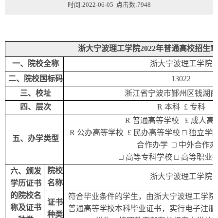
时间:2022-06-05 点击数:
7948
浙大宁波理工学院
202
2
年
普通高校招生章
一、院校全称
浙大宁波理工学院
二、院校国标码
13022
三
、校址
浙江省宁波市鄞州区钱湖南
四
、层次
R
本科
£
专科
R
普通高等学校
£
成人高
R
公办高等学校
£
民办高等学校
□
独立学
五
、办学类型
合作办学
□
中外合作办
□ 高等专科学校
□ 高等职业
院校
六
、颁发
浙大宁波理工学院
名称
学历证书
的院校名
符合毕业条件的学生，由浙大宁波理工学院
证书
称及证书
普通高等学校本科毕业证书，实行电子注册
种类