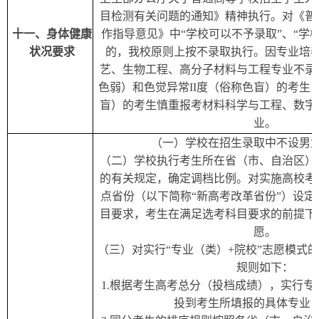
目检测有关问题的通知》精神执行。对《普
十
一
、身体健康
作指导意见》中“学校可以不予录取”、“学
状况要求
的，我校原则上按不录取执行。因专业培
艺、生物工程、高分子材料与工程专业不录
色弱）和色觉异常II度（俗称色盲）的考生；
盲）的考生
慎重报考材料科学与工程、
数字
业
。
（一）
学校在招生录取中不设男
（二）
学校执行考生所在省（市、自治区）
的有关规定，确定调档比例。对实施高校考
点省份（以下简称“新高考改革省份”）设
目要求，考生在满足选考科目要求的前提下
愿。
（三）
对实行“专业（类）+院校”志愿模式
规则如下：
1.根据考生高考总分（投档成绩），实行
投到考生所填报的具体专业