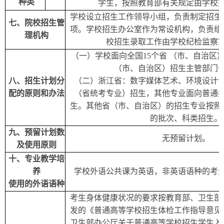
种类
学生，按照教育部有关规定由学校
学校设立招生工作领导小组，负责制定招生
七
、院校招生管
项。学校招生办公室作为常设机构，负责组
理机构
校招生录取工作由学校纪检监察
（一）
学校面向全国15个省 （市、自治区）
（市、自治区）招生主管部门
八
、招生计划分
（二）
浙江省：数字媒体艺术、环境设计
配的原则和办法
（省统考专业）招生，其他专业面向普通
生。其他省（市、自治区）的招生专业按照
的批次、科类招生。
九
、预留计划数
无预留计划。
及使用
原则
十
、专业教学培
养
学校外语公共课为英语
，
非英语语种的考
使用
的
外语语种
考生身体健康状况的要求按教育部、卫生部
发的《普通高等学校招生体检工作指导意见
卫生部办公厅关于普通高等学校招生学生入