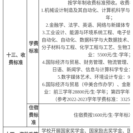
按学年制收费标准预收。收费
1.机械设计制造及其自动化、计算机科学与
年；
2.金融学、法学、英语、网络与新媒体专
3.工业设计、能源与环境系统工程、电子
自动化、自动化、数据科学与大数据技术、
学费
分子材料与工程、化学工程与工艺、生物工
标准
业
：
5500元/生·学年
十
三
、收
4.国际经济与贸易、财务管理、物流管理
费标准
日语、新闻学、信息与计算科学专业
：
5.数字媒体艺术、环境设计专业
：
9
6.国际经济与贸易（中美合作办学）、金
业
：
前三学年28800元/生·学年
；
第四学年
（参考202
2
-202
3
学年学费标准：
33252
住宿
费标
住宿费按1600元/生·学年标
准
学校开展国家奖学金、国家励志奖学金、国